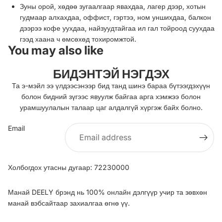
Зуны орой, хөдөө зугаалгаар явахдаа, лагер дээр, хотын
гудмаар алхахдаа, оффист, гэртээ, ном уншихдаа, балкон
дээрээ кофе уухдаа, найзуудтайгаа ил гал тойроод суухдаа
гээд хаана ч өмсөхөд тохиромжтой.
You may also like
БИДЭНТЭЙ НЭГДЭХ
Та э-мэйл ээ үлдээсэнээр бид танд шинэ бараа бүтээгдэхүүн
болон бидний зүгээс явуулж байгаа арга хэмжээ болон
урамшуулалын талаар цаг алдалгүй хүргэж байх болно.
Email
Холбогдох утасны дугаар: 72230000
Манай DEELY брэнд нь 100% онлайн дэлгүүр учир та зөвхөн
манай вэбсайтаар захиалгаа өгнө үү.