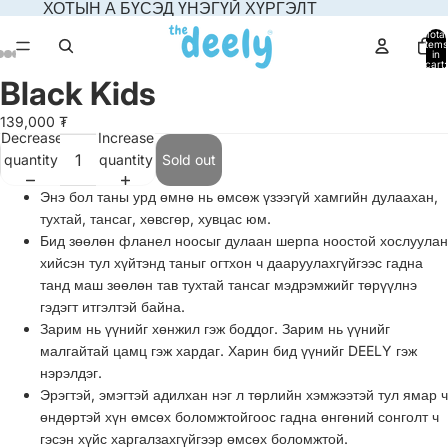
ХОТЫН А БҮСЭД ҮНЭГҮЙ ХҮРГЭЛТ
Total
items
in
cart:
0
Black Kids
Open
Open
Open
Open
Open
Open
Open
image
image
image
image
image
image
image
139,000 ₮
in
in
in
in
in
in
in
Decrease
Increase
full
full
full
full
full
full
full
quantity
quantity
Sold out
screen
screen
screen
screen
screen
screen
screen
Энэ бол таны урд өмнө нь өмсөж үзээгүй хамгийн дулаахан,
тухтай, тансаг, хөвсгөр, хувцас юм.
Бид зөөлөн фланел ноосыг дулаан шерпа ноостой хослуулан
хийсэн тул хүйтэнд таныг огтхон ч дааруулахгүйгээс гадна
танд маш зөөлөн тав тухтай тансаг мэдрэмжийг төрүүлнэ
гэдэгт итгэлтэй байна.
Зарим нь үүнийг хөнжил гэж боддог. Зарим нь үүнийг
малгайтай цамц гэж хардаг. Харин бид үүнийг DEELY гэж
нэрэлдэг.
Эрэгтэй, эмэгтэй адилхан нэг л төрлийн хэмжээтэй тул ямар ч
өндөртэй хүн өмсөх боломжтойгоос гадна өнгөний сонголт ч
гэсэн хүйс харгалзахгүйгээр өмсөх боломжтой.