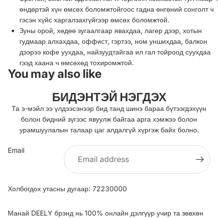
өндөртэй хүн өмсөх боломжтойгоос гадна өнгөний сонголт ч
гэсэн хүйс харгалзахгүйгээр өмсөх боломжтой.
Зуны орой, хөдөө зугаалгаар явахдаа, лагер дээр, хотын
гудмаар алхахдаа, оффист, гэртээ, ном уншихдаа, балкон
дээрээ кофе уухдаа, найзуудтайгаа ил гал тойроод суухдаа
гээд хаана ч өмсөхөд тохиромжтой.
You may also like
БИДЭНТЭЙ НЭГДЭХ
Та э-мэйл ээ үлдээсэнээр бид танд шинэ бараа бүтээгдэхүүн
болон бидний зүгээс явуулж байгаа арга хэмжээ болон
урамшуулалын талаар цаг алдалгүй хүргэж байх болно.
Email
Холбогдох утасны дугаар: 72230000
Манай DEELY брэнд нь 100% онлайн дэлгүүр учир та зөвхөн