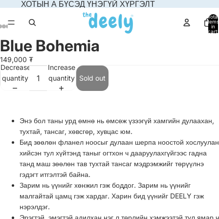
ХОТЫН А БҮСЭД ҮНЭГҮЙ ХҮРГЭЛТ
Total
items
in
cart:
0
Blue Bohemia
Open
Open
Open
Open
Open
image
image
image
image
image
149,000 ₮
in
in
in
in
in
Decrease
Increase
full
full
full
full
full
quantity
quantity
Sold out
screen
screen
screen
screen
screen
Энэ бол таны урд өмнө нь өмсөж үзээгүй хамгийн дулаахан,
тухтай, тансаг, хөвсгөр, хувцас юм.
Бид зөөлөн фланел ноосыг дулаан шерпа ноостой хослуулан
хийсэн тул хүйтэнд таныг огтхон ч дааруулахгүйгээс гадна
танд маш зөөлөн тав тухтай тансаг мэдрэмжийг төрүүлнэ
гэдэгт итгэлтэй байна.
Зарим нь үүнийг хөнжил гэж боддог. Зарим нь үүнийг
малгайтай цамц гэж хардаг. Харин бид үүнийг DEELY гэж
нэрэлдэг.
Эрэгтэй, эмэгтэй адилхан нэг л төрлийн хэмжээтэй тул ямар ч