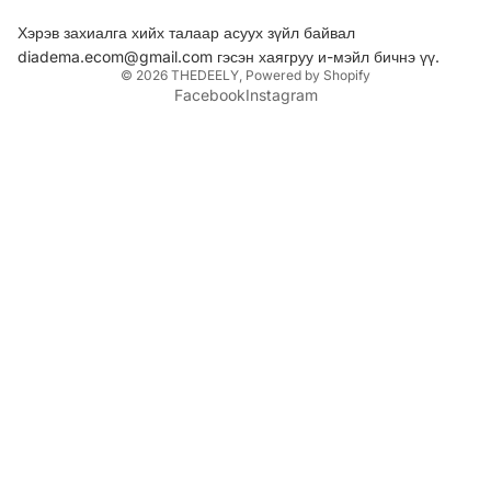
Хэрэв захиалга хийх талаар асуух зүйл байвал
diadema.ecom@gmail.com гэсэн хаягруу и-мэйл бичнэ үү.
© 2026
THEDEELY
,
Powered by Shopify
Facebook
Instagram