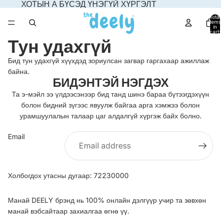
ХОТЫН А БҮСЭД ҮНЭГҮЙ ХҮРГЭЛТ
Total
items
in
cart:
0
Тун удахгүй
Бид тун удахгүй хүүхдэд зориулсан загвар гаргахаар ажиллаж
байна.
БИДЭНТЭЙ НЭГДЭХ
Та э-мэйл ээ үлдээсэнээр бид танд шинэ бараа бүтээгдэхүүн
болон бидний зүгээс явуулж байгаа арга хэмжээ болон
урамшуулалын талаар цаг алдалгүй хүргэж байх болно.
Email
Холбогдох утасны дугаар: 72230000
Манай DEELY брэнд нь 100% онлайн дэлгүүр учир та зөвхөн
манай вэбсайтаар захиалгаа өгнө үү.