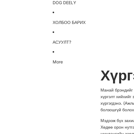
DOG DEELY
ХОЛБОО БАРИХ
АСУУЛТ?
More
Хүрг
Манай брэндийг 
хүргэлт хийхийг
хүргэгдэнэ. (Аж
болзошгүй болох
Мэдээж бүх захиа
Хөдөө орон нутг
шуудангийн зард