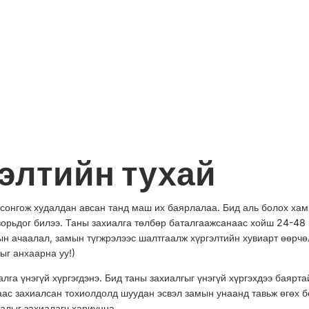
элтийн тухай
сонгож худалдан авсан танд маш их баярлалаа. Бид аль болох хам
 зорьдог билээ. Таны захиалга төлбөр баталгаажсанаас хойш 24-48
лын ачаалал, замын түгжрэлээс шалтгаалж хүргэлтийн хувиарт өөрчө
ыг анхаарна уу!)
лга үнэгүй хүргэгдэнэ. Бид таны захиалгыг үнэгүй хүргэхдээ баярта
аас захиалсан тохиолдолд шуудан эсвэл замын унаанд тавьж өгөх б
алыг захиалагч хариуцна.