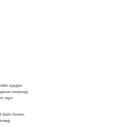
гийн хурдан
 цагын хооронд
лт гарч
й байх болно.
өгөөд