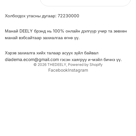
Холбогдох утасны дугаар: 72230000
Манай DEELY брэнд нь 100% онлайн дэлгүүр учир та зөвхөн
манай вэбсайтаар захиалгаа өгнө үү.
Хэрэв захиалга хийх талаар асуух зүйл байвал
diadema.ecom@gmail.com гэсэн хаягруу и-мэйл бичнэ үү.
© 2026
THEDEELY
,
Powered by Shopify
Facebook
Instagram