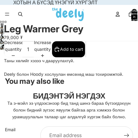
ХОТЫН А БҮСЭД ҮНЭГҮЙ ХҮРГЭЛТ
Total
items
in
cart:
0
Leg Warmer Grey
Open
Open
79,000 ₮
image
Decrease
Increase
Open
image
in
Open
quantity
quantity
Add to cart
image
in
full
image
in
full
screen
Таны хөлийг хэзээ ч дааруулахгүй.
in
full
screen
full
screen
Deely болон Hoody хослуулан өмсөхөд маш тохиромжтой.
screen
You may also like
БИДЭНТЭЙ НЭГДЭХ
Та э-мэйл ээ үлдээсэнээр бид танд шинэ бараа бүтээгдэхүүн
болон бидний зүгээс явуулж байгаа арга хэмжээ болон
урамшуулалын талаар цаг алдалгүй хүргэж байх болно.
Email